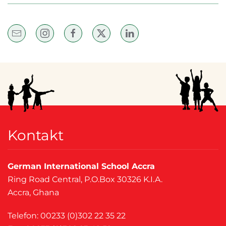
Kontakt
German International School Accra
Ring Road Central, P.O.Box 30326 K.I.A.
Accra, Ghana
Telefon: 00233 (0)302 22 35 22