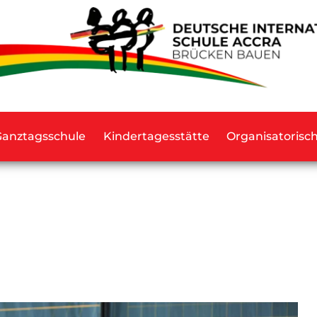
Ganztagsschule
Kindertagesstätte
Organisatorisc