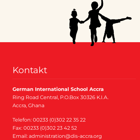
Kontakt
German International School Accra
Ring Road Central, P.O.Box 30326 K.I.A.
Accra, Ghana
Telefon: 00233 (0)302 22 35 22
Fax: 00233 (0)302 23 42 52
Email:
administration@dis-accra.org