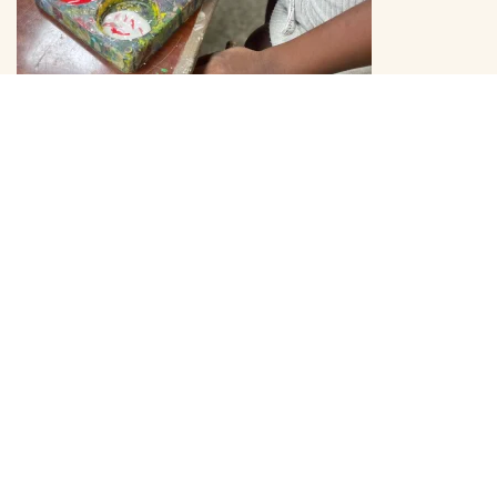
Premiere für das DaF-Sommercamp: Auf
sprachlicher Entdeckungsreise durch
Afrika
18. Juli 2026
Auch in den Sommerferien bleibt an der GISA das
Lernen lebendig: Erstmals findet in diesem Jahr ein
DaF-Sommercamp (Deutsch als Fremdsprache)
statt. Drei Wochen lang nutzen unsere
Schülerinnen und Schüler die Gelegenheit, ihre
Deutschkenntnisse auf spielerische und kreative
Weise weiterzuentwickeln…
Weiterlesen