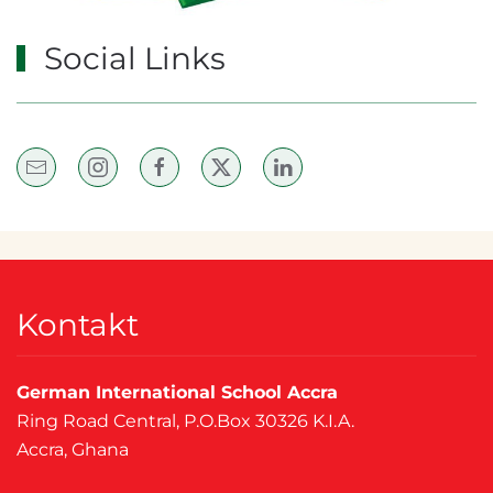
Social Links
Kontakt
German International School Accra
Ring Road Central, P.O.Box 30326 K.I.A.
Accra, Ghana