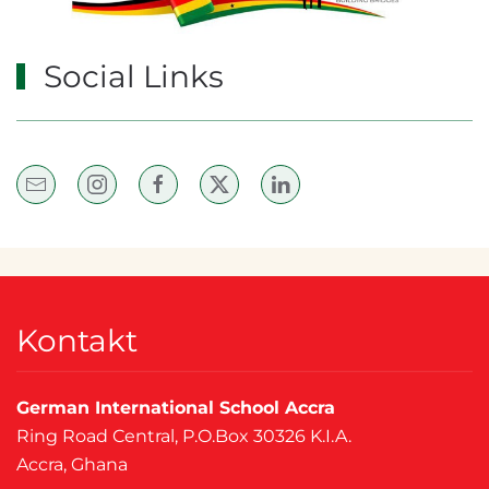
Social Links
Kontakt
German International School Accra
Ring Road Central, P.O.Box 30326 K.I.A.
Accra, Ghana