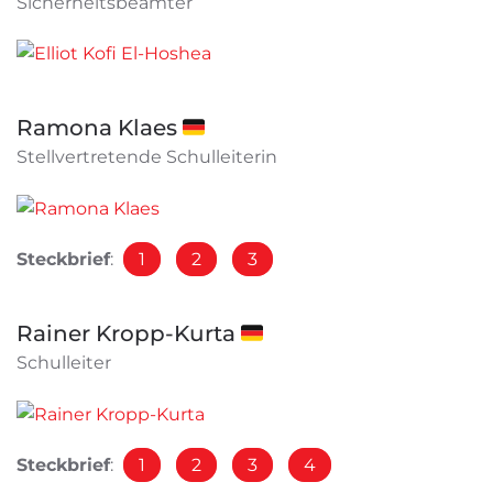
Sicherheitsbeamter
Ramona Klaes 🇩🇪
Stellvertretende Schulleiterin
Steckbrief
:
1
2
3
Rainer Kropp-Kurta 🇩🇪
Schulleiter
Steckbrief
:
1
2
3
4