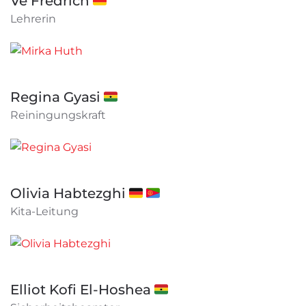
Ve Fredrich 🇩🇪
Lehrerin
Regina Gyasi 🇬🇭
Reiningungskraft
Olivia Habtezghi 🇩🇪 🇪🇷
Kita-Leitung
Elliot Kofi El-Hoshea 🇬🇭