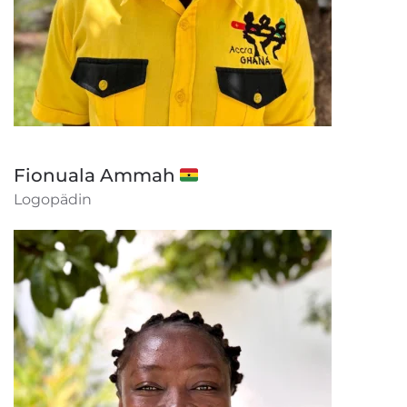
Fionuala Ammah 🇬🇭
Logopädin