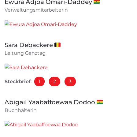
Ewura Adjoa Omari-Daddey 🇬🇭
Verwaltungsmitarbeiterin
Sara Debackere 🇧🇪
Leitung Ganztag
Steckbrief
:
1
2
3
Abigail Yaabaffoewaa Dodoo 🇬🇭
Buchhalterin