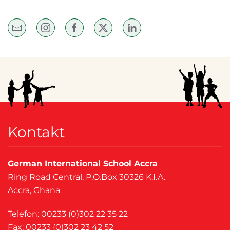
Kontakt
German International School Accra
Ring Road Central, P.O.Box 30326 K.I.A.
Accra, Ghana
Telefon: 00233 (0)302 22 35 22
Fax: 00233 (0)302 23 42 52