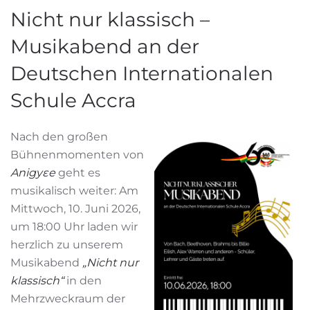
Nicht nur klassisch –
Musikabend an der
Deutschen Internationalen
Schule Accra
Nach den großen
Bühnenmomenten von
Anigyɛe
geht es
musikalisch weiter: Am
Mittwoch, 10. Juni 2026,
um 18:00 Uhr laden wir
herzlich zu unserem
Musikabend
„Nicht nur
klassisch“
in den
Mehrzweckraum der