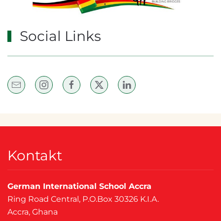
Social Links
Kontakt
German International School Accra
Ring Road Central, P.O.Box 30326 K.I.A.
Accra, Ghana