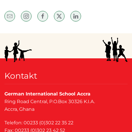
Kontakt
German International School Accra
Ring Road Central, P.O.Box 30326 K.I.A.
Accra, Ghana
Telefon: 00233 (0)302 22 35 22
Fax: 00233 (0)302 23 42 52