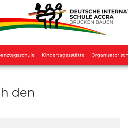
Ganztagsschule
Kindertagesstätte
Organisatorisc
ch den