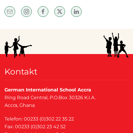
Kontakt
German International School Accra
Ring Road Central, P.O.Box 30326 K.I.A.
Accra, Ghana
Telefon: 00233 (0)302 22 35 22
Fax: 00233 (0)302 23 42 52