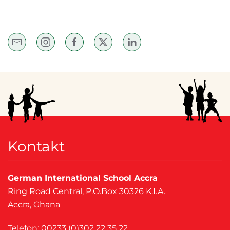
Kontakt
German International School Accra
Ring Road Central, P.O.Box 30326 K.I.A.
Accra, Ghana
Telefon: 00233 (0)302 22 35 22