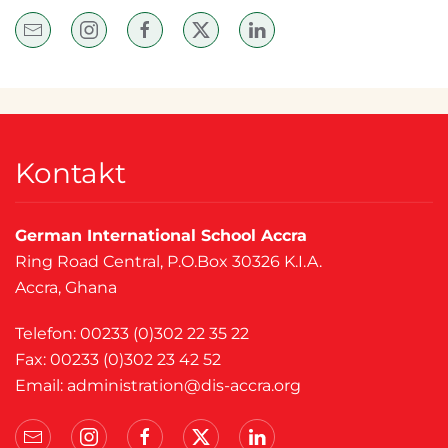
Kontakt
German International School Accra
Ring Road Central, P.O.Box 30326 K.I.A.
Accra, Ghana
Telefon: 00233 (0)302 22 35 22
Fax: 00233 (0)302 23 42 52
Email:
administration@dis-accra.org