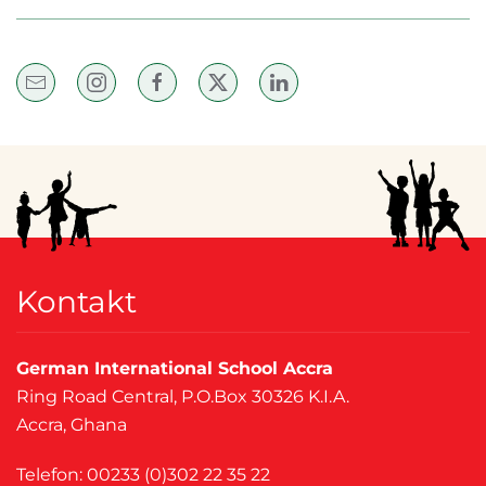
Kontakt
German International School Accra
Ring Road Central, P.O.Box 30326 K.I.A.
Accra, Ghana
Telefon: 00233 (0)302 22 35 22