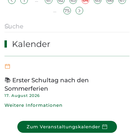
1
…
61
62
63
64
65
66
67
…
75
Kalender
📚 Erster Schultag nach den
Sommerferien
17. August 2026
Weitere Informationen
Zum Veranstaltungskalender