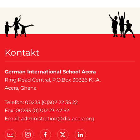
Kontakt
German International School Accra
Ring Road Central, P.O.Box 30326 K.I.A.
Accra, Ghana
Telefon: 00233 (0)302 22 35 22
Fax: 00233 (0)302 23 42 52
Email:
administration@dis-accra.org