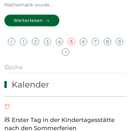
Mathematik wurde…
Weiterlesen
1
2
3
4
5
6
7
8
9
Kalender
🧸 Erster Tag in der Kindertagesstätte
nach den Sommerferien